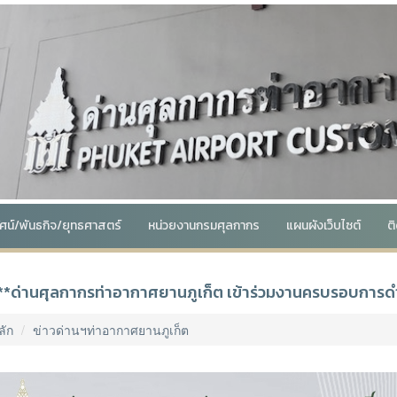
ทัศน์/พันธกิจ/ยุทธศาสตร์
หน่วยงานกรมศุลกากร
แผนผังเว็บไซต์
ต
**ด่านศุลกากรท่าอากาศยานภูเก็ต เข้าร่วมงานครบรอบการดำเ
ลัก
ข่าวด่านฯท่าอากาศยานภูเก็ต