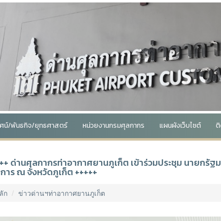
ทัศน์/พันธกิจ/ยุทธศาสตร์
หน่วยงานกรมศุลกากร
แผนผังเว็บไซต์
ต
++ ด่านศุลกากรท่าอากาศยานภูเก็ต เข้าร่วมประชุม นายกรัฐ
การ ณ จังหวัดภูเก็ต +++++
ลัก
ข่าวด่านฯท่าอากาศยานภูเก็ต