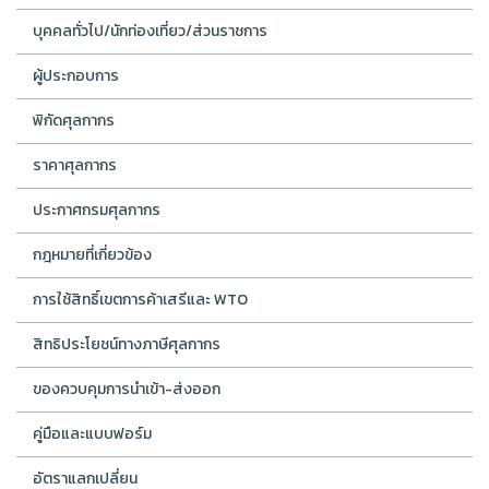
บุคคลทั่วไป/นักท่องเที่ยว/ส่วนราชการ
ผู้ประกอบการ
พิกัดศุลกากร
ราคาศุลกากร
ประกาศกรมศุลกากร
กฎหมายที่เกี่ยวข้อง
การใช้สิทธิ์เขตการค้าเสรีและ WTO
สิทธิประโยชน์ทางภาษีศุลกากร
ของควบคุมการนำเข้า-ส่งออก
คู่มือและแบบฟอร์ม
อัตราแลกเปลี่ยน